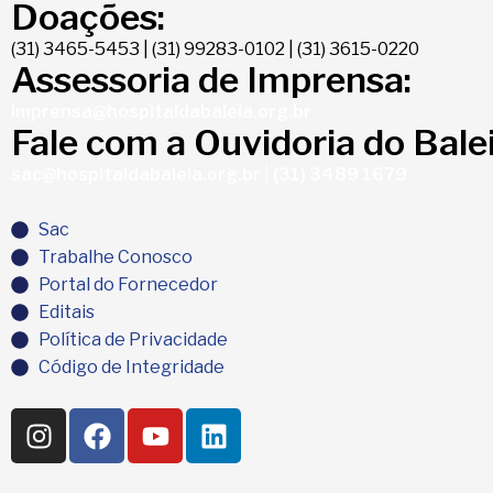
Doações:
(31) 3465-5453 | (31) 99283-0102 | (31) 3615-0220
Assessoria de Imprensa:
imprensa@hospitaldabaleia.org.br
Fale com a Ouvidoria do Balei
sac@hospitaldabaleia.org.br
|
(31) 3489 1679
Sac
Trabalhe Conosco
Portal do Fornecedor
Editais
Política de Privacidade
Código de Integridade