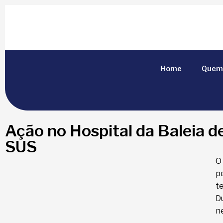
Home
Quem
Ação no Hospital da Baleia de
SUS
O
p
t
D
n