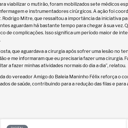
ara viabilizar o mutirão, foram mobilizados sete médicos esp
nfermagem e instrumentadores cirúrgicos. A ação foi coorde
. Rodrigo Mitre, que ressaltou a importância da iniciativa p
cientes aguardam há bastante tempo para chegar à sua vez. 
isco de complicações. Isso significa um período maior de int
.
 Costa, que aguardava a cirurgia após sofrer uma lesão no t
ão e me informaram que eu precisaria fazer uma cirurgia. F
r a fazer minhas atividades normais do dia a dia”, relatou.
nda do vereador Amigo do Baleia Maninho Félix reforça o c
dos de saúde, contribuindo para a redução das filas e para