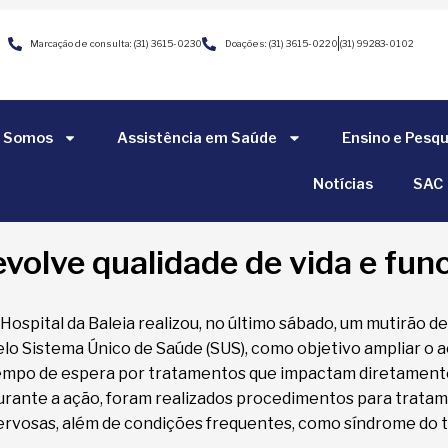
Marcação de consulta: (31) 3615-0230
Doações: (31) 3615-0220
(31) 99283-0102
 Somos
Assistência em Saúde
Ensino e Pesqu
Notícias
SAC
volve qualidade de vida e fun
 Hospital da Baleia realizou, no último sábado, um mutirão d
elo Sistema Único de Saúde (SUS), como objetivo ampliar o 
empo de espera por tratamentos que impactam diretamente a
urante a ação, foram realizados procedimentos para tratam
ervosas, além de condições frequentes, como síndrome do t