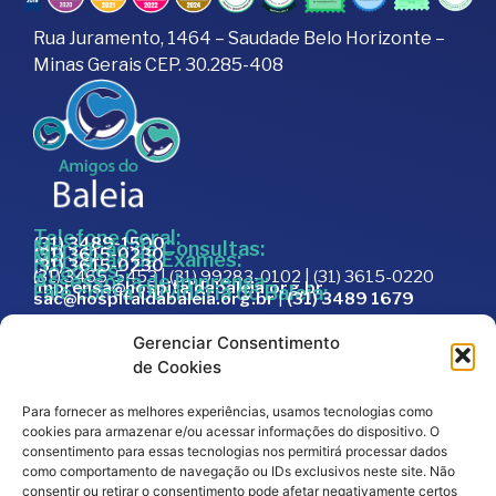
Rua Juramento, 1464 – Saudade Belo Horizonte –
Minas Gerais CEP. 30.285-408
Telefone Geral:
(31) 3489-1500
Marcação de Consultas:
(31) 3615-0230
Marcação de Exames:
(31) 3615-0230
Doações:
(31) 3465-5453 | (31) 99283-0102 | (31) 3615-0220
Assessoria de Imprensa:
imprensa@hospitaldabaleia.org.br
Fale com a Ouvidoria do Baleia:
sac@hospitaldabaleia.org.br
|
(31) 3489 1679
Sac
Gerenciar Consentimento
Trabalhe Conosco
de Cookies
Portal do Fornecedor
Para fornecer as melhores experiências, usamos tecnologias como
Editais
cookies para armazenar e/ou acessar informações do dispositivo. O
Política de Privacidade
consentimento para essas tecnologias nos permitirá processar dados
como comportamento de navegação ou IDs exclusivos neste site. Não
Código de Integridade
consentir ou retirar o consentimento pode afetar negativamente certos