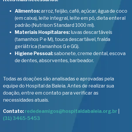
Alimentos:
arroz, feijão, café, açúcar, água de coco
(em caixa), leite integral, leite em pó, dieta enteral
padrão (Nutrison Standard 1000 ml).
Materiais Hospitalares:
luvas descartáveis
(tamanhos P e M), touca descartável, fralda
geriátrica (tamanhos G e GG).
Higiene Pessoal:
sabonete, creme dental, escova
de dentes, absorventes, barbeador.
Todas as doações são analisadas e aprovadas pela
equipe do Hospital da Baleia. Antes de realizar sua
doação, entre em contato para verificar as
necessidades atuais.
Contato:
rededeamigos@hospitaldabaleia.org.br
|
(31) 3465-5453