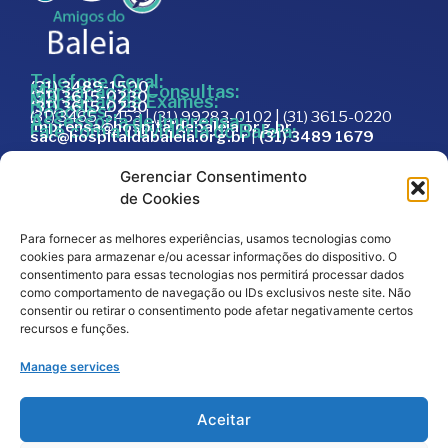
Telefone Geral:
(31) 3489-1500
Marcação de Consultas:
(31) 3615-0230
Marcação de Exames:
(31) 3615-0230
Doações:
(31) 3465-5453 | (31) 99283-0102 | (31) 3615-0220
Assessoria de Imprensa:
imprensa@hospitaldabaleia.org.br
Fale com a Ouvidoria do Baleia:
sac@hospitaldabaleia.org.br
|
(31) 3489 1679
Sac
Gerenciar Consentimento
Trabalhe Conosco
de Cookies
Portal do Fornecedor
Para fornecer as melhores experiências, usamos tecnologias como
Editais
cookies para armazenar e/ou acessar informações do dispositivo. O
Política de Privacidade
consentimento para essas tecnologias nos permitirá processar dados
como comportamento de navegação ou IDs exclusivos neste site. Não
Código de Integridade
consentir ou retirar o consentimento pode afetar negativamente certos
recursos e funções.
Manage services
Aceitar