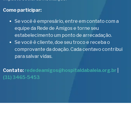
Como participar:
Se você é empresário, entre em contato com a
equipe da Rede de Amigos e torne seu
estabelecimento um ponto de arrecadação.
Se você é cliente, doe seu troco e receba o
comprovante da doação. Cada centavo contribui
para salvar vidas.
Contato:
rededeamigos@hospitaldabaleia.org.br
|
(31) 3465-5453