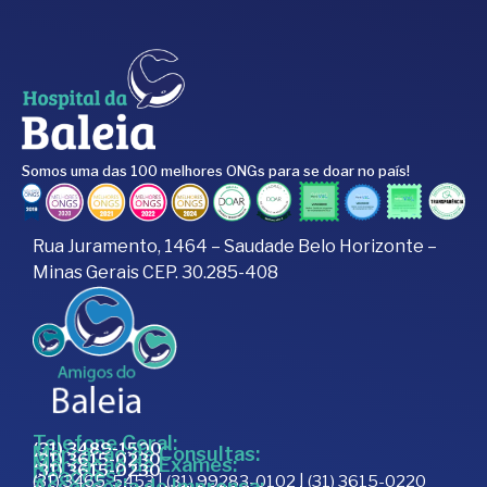
Preencha o formulário
para que nossa equipe
conheça melhor sua
empresa e avalie
possibilidades de
Somos uma das 100 melhores ONGs para se doar no país!
parceria.
Rua Juramento, 1464 – Saudade Belo Horizonte –
Minas Gerais CEP. 30.285-408
Telefone Geral:
(31) 3489-1500
Marcação de Consultas:
(31) 3615-0230
Marcação de Exames:
(31) 3615-0230
Doações:
(31) 3465-5453 | (31) 99283-0102 | (31) 3615-0220
Assessoria de Imprensa: