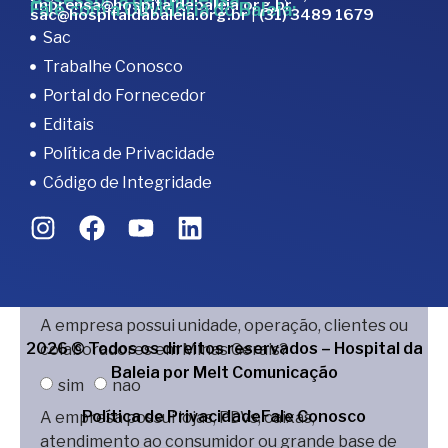
imprensa@hospitaldabaleia.org.br
Fale com a Ouvidoria do Baleia:
sac@hospitaldabaleia.org.br
|
(31) 3489 1679
Sac
Trabalhe Conosco
Portal do Fornecedor
Editais
Política de Privacidade
Código de Integridade
A empresa possui unidade, operação, clientes ou
2026
© Todos os direitos reservados – Hospital da
colaboradores em Minas Gerais?
Baleia por
Melt Comunicação
sim
nao
Política de Privacidade
Fale Conosco
A empresa possui lojas, PDVs, caixas,
atendimento ao consumidor ou grande base de