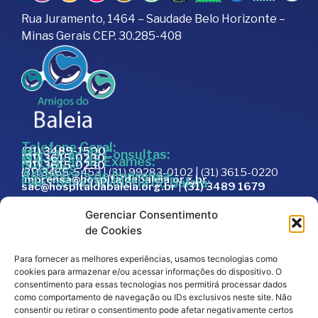
Rua Juramento, 1464 – Saudade Belo Horizonte –
Minas Gerais CEP. 30.285-408
Telefone Geral:
(31) 3489-1500
Marcação de Consultas:
(31) 3615-0230
Marcação de Exames:
(31) 3615-0230
Doações:
(31) 3465-5453 | (31) 99283-0102 | (31) 3615-0220
Assessoria de Imprensa:
imprensa@hospitaldabaleia.org.br
Fale com a Ouvidoria do Baleia:
sac@hospitaldabaleia.org.br
|
(31) 3489 1679
Sac
Gerenciar Consentimento
Trabalhe Conosco
de Cookies
Portal do Fornecedor
Para fornecer as melhores experiências, usamos tecnologias como
Editais
cookies para armazenar e/ou acessar informações do dispositivo. O
Política de Privacidade
consentimento para essas tecnologias nos permitirá processar dados
como comportamento de navegação ou IDs exclusivos neste site. Não
Código de Integridade
consentir ou retirar o consentimento pode afetar negativamente certos