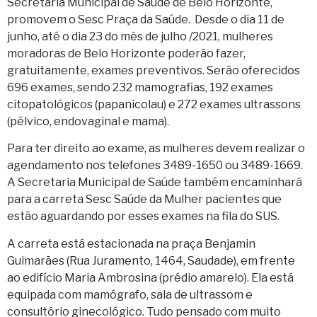
Secretaria Municipal de Saúde de Belo Horizonte,
promovem o Sesc Praça da Saúde. Desde o dia 11 de
junho, até o dia 23 do mês de julho /2021, mulheres
moradoras de Belo Horizonte poderão fazer,
gratuitamente, exames preventivos. Serão oferecidos
696 exames, sendo 232 mamografias, 192 exames
citopatológicos (papanicolau) e 272 exames ultrassons
(pélvico, endovaginal e mama).
Para ter direito ao exame, as mulheres devem realizar o
agendamento nos telefones 3489-1650 ou 3489-1669.
A Secretaria Municipal de Saúde também encaminhará
para a carreta Sesc Saúde da Mulher pacientes que
estão aguardando por esses exames na fila do SUS.
A carreta está estacionada na praça Benjamin
Guimarães (Rua Juramento, 1464, Saudade), em frente
ao edifício Maria Ambrosina (prédio amarelo). Ela está
equipada com mamógrafo, sala de ultrassom e
consultório ginecológico. Tudo pensado com muito