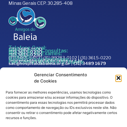
Minas Gerais CEP. 30.285-408
Telefone Geral:
(31) 3489-1500
Marcação de Consultas:
(31) 3615-0230
Marcação de Exames:
(31) 3615-0230
Doações:
(31) 3465-5453 | (31) 99283-0102 | (31) 3615-0220
Assessoria de Imprensa:
imprensa@hospitaldabaleia.org.br
Fale com a Ouvidoria do Baleia:
sac@hospitaldabaleia.org.br
|
(31) 3489 1679
Sac
Gerenciar Consentimento
Trabalhe Conosco
de Cookies
Portal do Fornecedor
Para fornecer as melhores experiências, usamos tecnologias como
Editais
cookies para armazenar e/ou acessar informações do dispositivo. O
Política de Privacidade
consentimento para essas tecnologias nos permitirá processar dados
como comportamento de navegação ou IDs exclusivos neste site. Não
Código de Integridade
consentir ou retirar o consentimento pode afetar negativamente certos
recursos e funções.