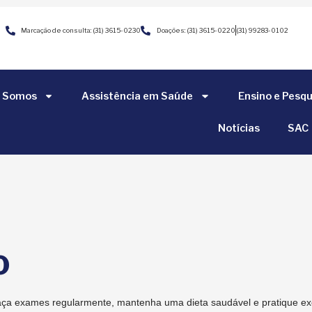
Marcação de consulta: (31) 3615-0230
Doações: (31) 3615-0220
(31) 99283-0102
 Somos
Assistência em Saúde
Ensino e Pesqu
Notícias
SAC
o
aça exames regularmente, mantenha uma dieta saudável e pratique exe