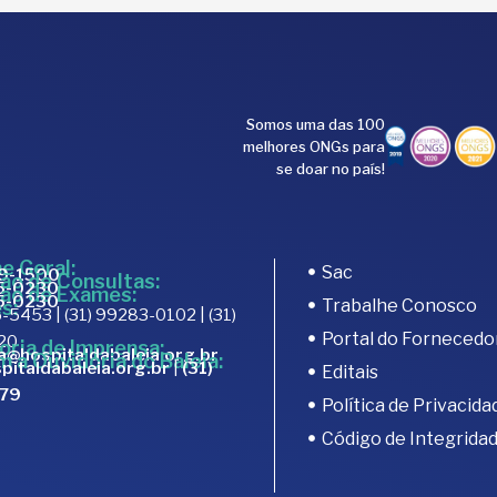
Somos uma das 100
melhores ONGs para
se doar no país!
e Geral:
Sac
89-1500
ão de Consultas:
15-0230
ão de Exames:
15-0230
Trabalhe Conosco
s:
-5453 | (31) 99283-0102 | (31)
Portal do Fornecedo
20
oria de Imprensa:
a@hospitaldabaleia.org.br
m a Ouvidoria do Baleia:
pitaldabaleia.org.br
|
(31)
Editais
679
Política de Privacida
Código de Integrida