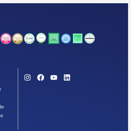
r
de
de