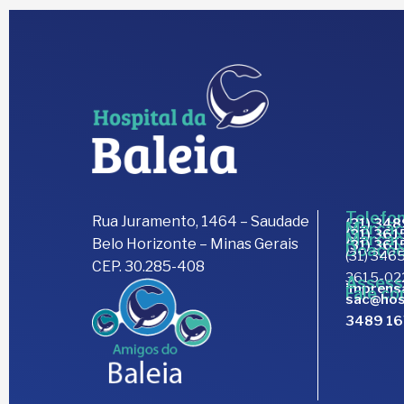
Telefon
Rua Juramento, 1464 – Saudade
(31) 34
Marcaç
(31) 36
Marcaç
Belo Horizonte – Minas Gerais
(31) 36
Doaçõe
(31) 3465
CEP. 30.285-408
3615-02
Assess
imprens
Fale co
sac@hos
3489 1