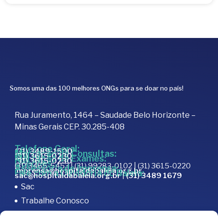
Somos uma das 100 melhores ONGs para se doar no país!
Rua Juramento, 1464 – Saudade Belo Horizonte –
Minas Gerais CEP. 30.285-408
Telefone Geral:
(31) 3489-1500
Marcação de Consultas:
(31) 3615-0230
Marcação de Exames:
(31) 3615-0230
Doações:
(31) 3465-5453 | (31) 99283-0102 | (31) 3615-0220
Assessoria de Imprensa:
imprensa@hospitaldabaleia.org.br
Fale com a Ouvidoria do Baleia:
sac@hospitaldabaleia.org.br
|
(31) 3489 1679
Sac
Trabalhe Conosco
Portal do Fornecedor