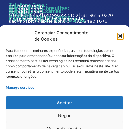
Telefone Geral:
(31) 3489-1500
Marcação de Consultas:
(31) 3615-0230
Marcação de Exames:
(31) 3615-0230
Doações:
(31) 3465-5453 | (31) 99283-0102 | (31) 3615-0220
Assessoria de Imprensa:
imprensa@hospitaldabaleia.org.br
Fale com a Ouvidoria do Baleia:
sac@hospitaldabaleia.org.br
|
(31) 3489 1679
Sac
Gerenciar Consentimento
Trabalhe Conosco
de Cookies
Portal do Fornecedor
Para fornecer as melhores experiências, usamos tecnologias como
Editais
cookies para armazenar e/ou acessar informações do dispositivo. O
Política de Privacidade
consentimento para essas tecnologias nos permitirá processar dados
como comportamento de navegação ou IDs exclusivos neste site. Não
Código de Integridade
consentir ou retirar o consentimento pode afetar negativamente certos
recursos e funções.
Manage services
Aceitar
Negar
2026
© Todos os direitos reservados – Hospital da
Baleia por
Melt Comunicação
Ver preferências