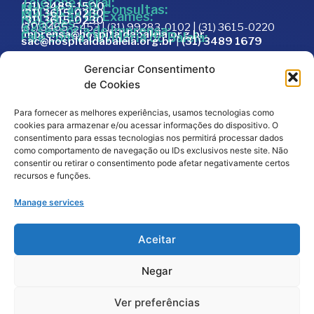
Telefone Geral:
(31) 3489-1500
Marcação de Consultas:
(31) 3615-0230
Marcação de Exames:
(31) 3615-0230
Doações:
(31) 3465-5453 | (31) 99283-0102 | (31) 3615-0220
Assessoria de Imprensa:
imprensa@hospitaldabaleia.org.br
Fale com a Ouvidoria do Baleia:
sac@hospitaldabaleia.org.br
|
(31) 3489 1679
Sac
Gerenciar Consentimento
Trabalhe Conosco
de Cookies
Portal do Fornecedor
Para fornecer as melhores experiências, usamos tecnologias como
Editais
cookies para armazenar e/ou acessar informações do dispositivo. O
Política de Privacidade
consentimento para essas tecnologias nos permitirá processar dados
como comportamento de navegação ou IDs exclusivos neste site. Não
Código de Integridade
consentir ou retirar o consentimento pode afetar negativamente certos
recursos e funções.
Manage services
Aceitar
Negar
2026
© Todos os direitos reservados – Hospital da
Baleia por
Melt Comunicação
Ver preferências