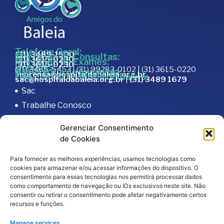
Telefone Geral:
(31) 3489-1500
Marcação de Consultas:
(31) 3615-0230
Marcação de Exames:
(31) 3615-0230
Doações:
(31) 3465-5453 | (31) 99283-0102 | (31) 3615-0220
Assessoria de Imprensa:
imprensa@hospitaldabaleia.org.br
Fale com a Ouvidoria do Baleia:
sac@hospitaldabaleia.org.br
|
(31) 3489 1679
Sac
Trabalhe Conosco
Portal do Fornecedor
Gerenciar Consentimento
Editais
de Cookies
Política de Privacidade
Para fornecer as melhores experiências, usamos tecnologias como
Código de Integridade
cookies para armazenar e/ou acessar informações do dispositivo. O
consentimento para essas tecnologias nos permitirá processar dados
como comportamento de navegação ou IDs exclusivos neste site. Não
consentir ou retirar o consentimento pode afetar negativamente certos
recursos e funções.
Manage services