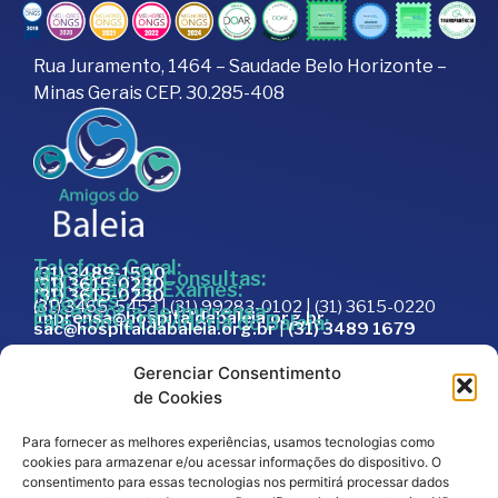
Rua Juramento, 1464 – Saudade Belo Horizonte –
Minas Gerais CEP. 30.285-408
Telefone Geral:
(31) 3489-1500
Marcação de Consultas:
(31) 3615-0230
Marcação de Exames:
(31) 3615-0230
Doações:
(31) 3465-5453 | (31) 99283-0102 | (31) 3615-0220
Assessoria de Imprensa:
imprensa@hospitaldabaleia.org.br
Fale com a Ouvidoria do Baleia:
sac@hospitaldabaleia.org.br
|
(31) 3489 1679
Sac
Gerenciar Consentimento
Trabalhe Conosco
de Cookies
Portal do Fornecedor
Para fornecer as melhores experiências, usamos tecnologias como
Editais
cookies para armazenar e/ou acessar informações do dispositivo. O
Política de Privacidade
consentimento para essas tecnologias nos permitirá processar dados