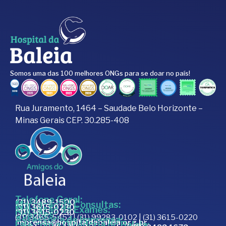
Somos uma das 100 melhores ONGs para se doar no país!
Rua Juramento, 1464 – Saudade Belo Horizonte –
Minas Gerais CEP. 30.285-408
Telefone Geral:
(31) 3489-1500
Marcação de Consultas:
(31) 3615-0230
Marcação de Exames:
(31) 3615-0230
Doações:
(31) 3465-5453 | (31) 99283-0102 | (31) 3615-0220
Assessoria de Imprensa:
imprensa@hospitaldabaleia.org.br
Fale com a Ouvidoria do Baleia: