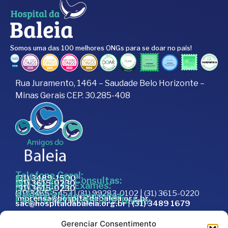
Somos uma das 100 melhores ONGs para se doar no país!
Rua Juramento, 1464 – Saudade Belo Horizonte –
Minas Gerais CEP. 30.285-408
Telefone Geral:
(31) 3489-1500
Marcação de Consultas:
(31) 3615-0230
Marcação de Exames:
(31) 3615-0230
Doações:
(31) 3465-5453 | (31) 99283-0102 | (31) 3615-0220
Assessoria de Imprensa:
imprensa@hospitaldabaleia.org.br
Fale com a Ouvidoria do Baleia:
sac@hospitaldabaleia.org.br
|
(31) 3489 1679
Sac
Gerenciar Consentimento