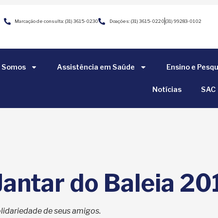
Marcação de consulta: (31) 3615-0230
Doações: (31) 3615-0220
(31) 99283-0102
 Somos
Assistência em Saúde
Ensino e Pesqu
Notícias
SAC
Jantar do Baleia 20
olidariedade de seus amigos.