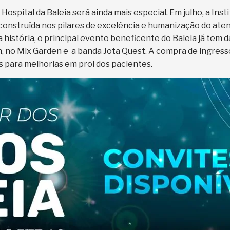
Hospital da Baleia será ainda mais especial. Em julho, a Inst
construída nos pilares de excelência e humanização do ate
história, o principal evento beneficente do Baleia já tem da
h, no Mix Garden e a banda Jota Quest. A compra de ingresso
os para melhorias em prol dos pacientes.