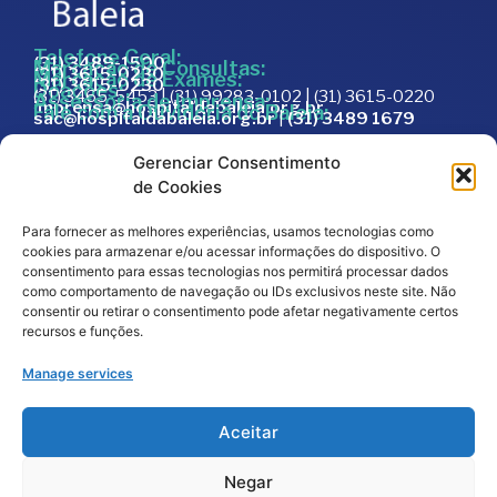
Telefone Geral:
(31) 3489-1500
Marcação de Consultas:
(31) 3615-0230
Marcação de Exames:
(31) 3615-0230
Doações:
(31) 3465-5453 | (31) 99283-0102 | (31) 3615-0220
Assessoria de Imprensa:
imprensa@hospitaldabaleia.org.br
Fale com a Ouvidoria do Baleia:
sac@hospitaldabaleia.org.br
|
(31) 3489 1679
Sac
Gerenciar Consentimento
Trabalhe Conosco
de Cookies
Portal do Fornecedor
Para fornecer as melhores experiências, usamos tecnologias como
Editais
cookies para armazenar e/ou acessar informações do dispositivo. O
Política de Privacidade
consentimento para essas tecnologias nos permitirá processar dados
como comportamento de navegação ou IDs exclusivos neste site. Não
Código de Integridade
consentir ou retirar o consentimento pode afetar negativamente certos
recursos e funções.
Manage services
Aceitar
Negar
2026
© Todos os direitos reservados – Hospital da