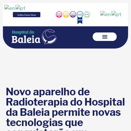
Saiba Como Doar
Assistência em Saúde
Ensino e Pesquisa
Como Ajudar o Baleia
Novo aparelho de
Radioterapia do Hospital
da Baleia permite novas
tecnologias que