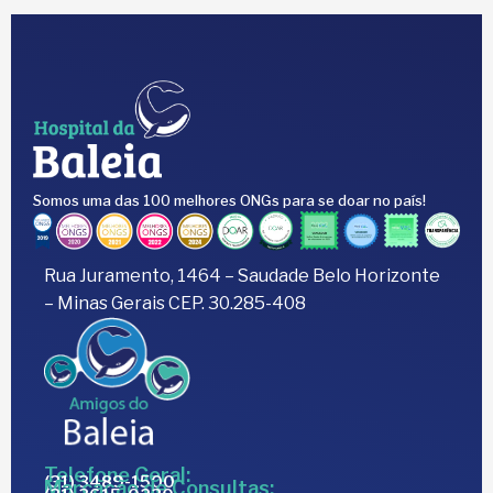
Somos uma das 100 melhores ONGs para se doar no país!
Rua Juramento, 1464 – Saudade Belo Horizonte
– Minas Gerais CEP. 30.285-408
Telefone Geral:
(31) 3489-1500
Marcação de Consultas: