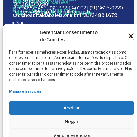
(31) 3615-0230
Marcação de Exames:
(31) 3615-0230
Doações:
(31) 3465-5453 | (31) 99283-0102 | (31) 3615-0220
Assessoria de Imprensa:
imprensa@hospitaldabaleia.org.br
Fale com a Ouvidoria do Baleia:
sac@hospitaldabaleia.org.br
|
(31) 3489 1679
Sac
Trabalhe Conosco
Gerenciar Consentimento
de Cookies
Portal do Fornecedor
Editais
Para fornecer as melhores experiências, usamos tecnologias como
cookies para armazenar e/ou acessar informações do dispositivo. O
Política de Privacidade
consentimento para essas tecnologias nos permitirá processar dados
Código de Integridade
como comportamento de navegação ou IDs exclusivos neste site. Não
consentir ou retirar o consentimento pode afetar negativamente
certos recursos e funções.
Manage services
Aceitar
2026
© Todos os direitos reservados – Hospital da
Negar
Baleia por
Melt Comunicação
Ver preferências