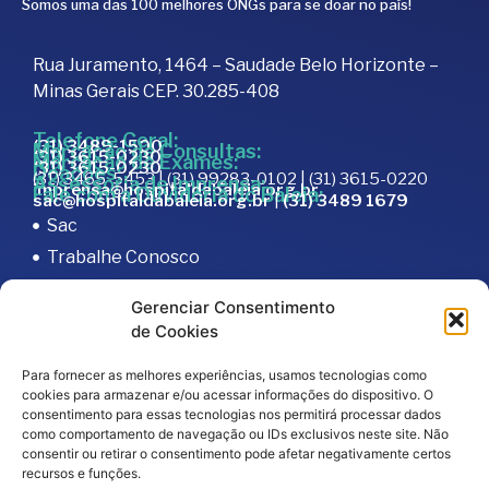
Somos uma das 100 melhores ONGs para se doar no país!
Rua Juramento, 1464 – Saudade Belo Horizonte –
Minas Gerais CEP. 30.285-408
Telefone Geral:
(31) 3489-1500
Marcação de Consultas:
(31) 3615-0230
Marcação de Exames:
(31) 3615-0230
Doações:
(31) 3465-5453 | (31) 99283-0102 | (31) 3615-0220
Assessoria de Imprensa:
imprensa@hospitaldabaleia.org.br
Fale com a Ouvidoria do Baleia:
sac@hospitaldabaleia.org.br
|
(31) 3489 1679
Sac
Trabalhe Conosco
Portal do Fornecedor
Gerenciar Consentimento
Editais
de Cookies
Política de Privacidade
Para fornecer as melhores experiências, usamos tecnologias como
Código de Integridade
cookies para armazenar e/ou acessar informações do dispositivo. O
consentimento para essas tecnologias nos permitirá processar dados
como comportamento de navegação ou IDs exclusivos neste site. Não
consentir ou retirar o consentimento pode afetar negativamente certos
recursos e funções.