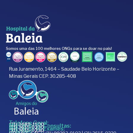
Somos uma das 100 melhores ONGs para se doar no país!
Rua Juramento, 1464 – Saudade Belo Horizonte –
Minas Gerais CEP. 30.285-408
Telefone Geral:
(31) 3489-1500
Marcação de Consultas:
(31) 3615-0230
Marcação de Exames:
(31) 3615-0230
Doações: