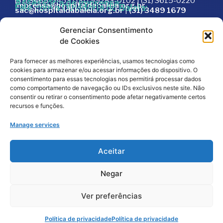
(31) 3465-5453 | (31) 99283-0102 | (31) 3615-0220
Assessoria de Imprensa:
imprensa@hospitaldabaleia.org.br
Fale com a Ouvidoria do Baleia:
sac@hospitaldabaleia.org.br
|
(31) 3489 1679
Sac
Gerenciar Consentimento
Trabalhe Conosco
de Cookies
Portal do Fornecedor
Para fornecer as melhores experiências, usamos tecnologias como
Editais
cookies para armazenar e/ou acessar informações do dispositivo. O
Política de Privacidade
consentimento para essas tecnologias nos permitirá processar dados
como comportamento de navegação ou IDs exclusivos neste site. Não
Código de Integridade
consentir ou retirar o consentimento pode afetar negativamente certos
recursos e funções.
Manage services
Aceitar
Negar
2026
© Todos os direitos reservados – Hospital da
Baleia por
Melt Comunicação
Ver preferências
Política de Privacidade
Fale Conosco
Doe Agora
Política de privacidade
Política de privacidade