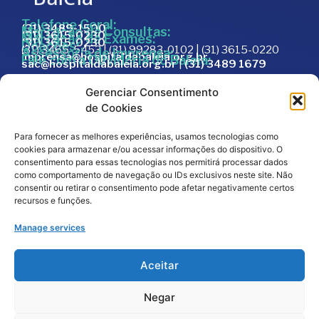
Telefone Geral:
(31) 3489-1500
Marcação de Consultas:
(31) 3615-0230
Marcação de Exames:
(31) 3615-0230
Doações:
(31) 3465-5453 | (31) 99283-0102 | (31) 3615-0220
Assessoria de Imprensa:
imprensa@hospitaldabaleia.org.br
Fale com a Ouvidoria do Baleia:
sac@hospitaldabaleia.org.br
|
(31) 3489 1679
Sac
Gerenciar Consentimento
Trabalhe Conosco
de Cookies
Portal do Fornecedor
Para fornecer as melhores experiências, usamos tecnologias como
Editais
cookies para armazenar e/ou acessar informações do dispositivo. O
Política de Privacidade
consentimento para essas tecnologias nos permitirá processar dados
como comportamento de navegação ou IDs exclusivos neste site. Não
Código de Integridade
consentir ou retirar o consentimento pode afetar negativamente certos
recursos e funções.
Manage services
Aceitar
Negar
2026
© Todos os direitos reservados – Hospital da
Baleia por
Melt Comunicação