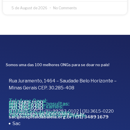
5 de August de 2026
No Comments
Somos uma das 100 melhores ONGs para se doar no país!
Rua Juramento, 1464 – Saudade Belo Horizonte –
Minas Gerais CEP. 30.285-408
Telefone Geral:
(31) 3489-1500
Marcação de Consultas:
(31) 3615-0230
Marcação de Exames:
(31) 3615-0230
Doações:
(31) 3465-5453 | (31) 99283-0102 | (31) 3615-0220
Assessoria de Imprensa:
imprensa@hospitaldabaleia.org.br
Fale com a Ouvidoria do Baleia:
sac@hospitaldabaleia.org.br
|
(31) 3489 1679
Sac