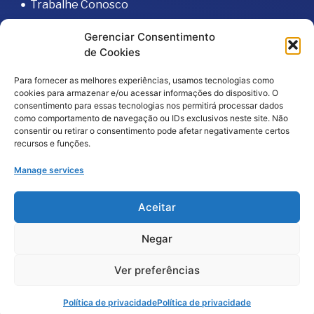
Trabalhe Conosco
Portal do Fornecedor
Gerenciar Consentimento
Editais
de Cookies
Política de Privacidade
Para fornecer as melhores experiências, usamos tecnologias como
Código de Integridade
cookies para armazenar e/ou acessar informações do dispositivo. O
consentimento para essas tecnologias nos permitirá processar dados
como comportamento de navegação ou IDs exclusivos neste site. Não
consentir ou retirar o consentimento pode afetar negativamente certos
recursos e funções.
Manage services
2026
© Todos os direitos reservados – Hospital da
Aceitar
Baleia por
Melt Comunicação
Negar
Política de Privacidade
Fale Conosco
Ver preferências
Doe Agora
Política de privacidade
Política de privacidade