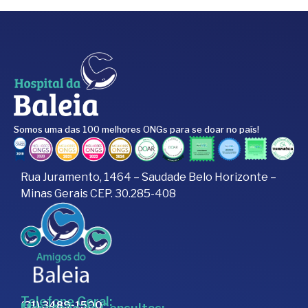
Somos uma das 100 melhores ONGs para se doar no país!
Rua Juramento, 1464 – Saudade Belo Horizonte –
Minas Gerais CEP. 30.285-408
Telefone Geral:
(31) 3489-1500