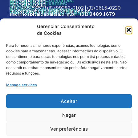
Marcação de Consultas:
(31) 3615-0230
Marcação de Exames:
(31) 3615-0230
Doações:
(31) 3465-5453 | (31) 99283-0102 | (31) 3615-0220
Assessoria de Imprensa:
imprensa@hospitaldabaleia.org.br
Fale com a Ouvidoria do Baleia:
sac@hospitaldabaleia.org.br
|
(31) 3489 1679
Sac
Gerenciar Consentimento
Trabalhe Conosco
de Cookies
Portal do Fornecedor
Para fornecer as melhores experiências, usamos tecnologias como
Editais
cookies para armazenar e/ou acessar informações do dispositivo. O
Política de Privacidade
consentimento para essas tecnologias nos permitirá processar dados
como comportamento de navegação ou IDs exclusivos neste site. Não
Código de Integridade
consentir ou retirar o consentimento pode afetar negativamente certos
recursos e funções.
Manage services
Aceitar
Negar
2026
© Todos os direitos reservados – Hospital da
Baleia por
Melt Comunicação
Ver preferências
Política de Privacidade
Fale Conosco