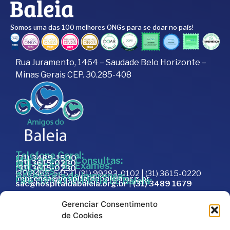
Somos uma das 100 melhores ONGs para se doar no país!
Rua Juramento, 1464 – Saudade Belo Horizonte –
Minas Gerais CEP. 30.285-408
Telefone Geral:
(31) 3489-1500
Marcação de Consultas:
(31) 3615-0230
Marcação de Exames:
(31) 3615-0230
Doações:
(31) 3465-5453 | (31) 99283-0102 | (31) 3615-0220
Assessoria de Imprensa:
imprensa@hospitaldabaleia.org.br
Fale com a Ouvidoria do Baleia:
sac@hospitaldabaleia.org.br
|
(31) 3489 1679
Sac
Gerenciar Consentimento
Trabalhe Conosco
de Cookies
Portal do Fornecedor