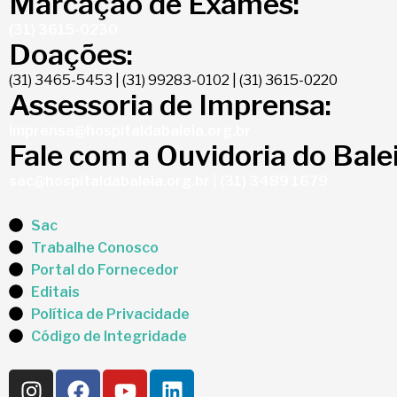
Marcação de Exames:
(31) 3615-0230
Doações:
(31) 3465-5453 | (31) 99283-0102 | (31) 3615-0220
Assessoria de Imprensa:
imprensa@hospitaldabaleia.org.br
Fale com a Ouvidoria do Balei
sac@hospitaldabaleia.org.br
|
(31) 3489 1679
Sac
Trabalhe Conosco
Portal do Fornecedor
Editais
Política de Privacidade
Código de Integridade