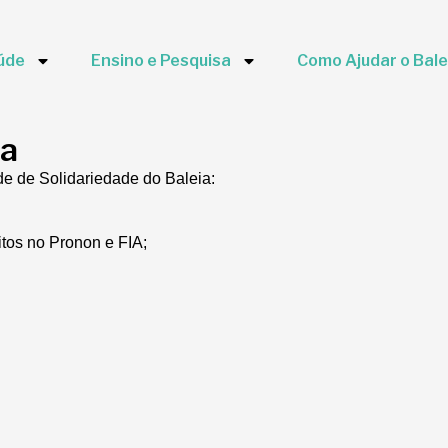
úde
Ensino e Pesquisa
Como Ajudar o Bale
ia
de de Solidariedade do Baleia:
itos no Pronon e FIA;