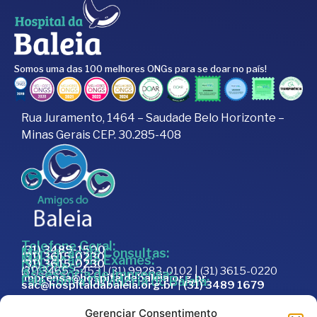
Somos uma das 100 melhores ONGs para se doar no país!
Rua Juramento, 1464 – Saudade Belo Horizonte –
Minas Gerais CEP. 30.285-408
Telefone Geral:
(31) 3489-1500
Marcação de Consultas:
(31) 3615-0230
Marcação de Exames:
(31) 3615-0230
Doações:
(31) 3465-5453 | (31) 99283-0102 | (31) 3615-0220
Assessoria de Imprensa:
imprensa@hospitaldabaleia.org.br
Fale com a Ouvidoria do Baleia:
sac@hospitaldabaleia.org.br
|
(31) 3489 1679
Sac
Gerenciar Consentimento