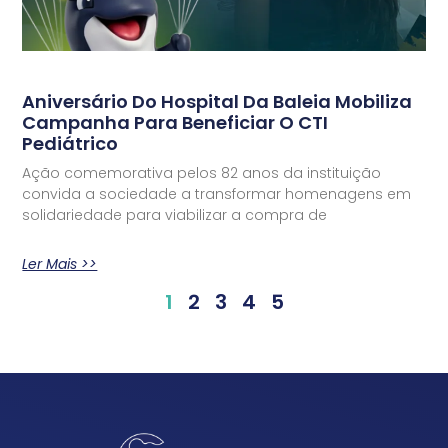
Aniversário Do Hospital Da Baleia Mobiliza
Campanha Para Beneficiar O CTI
Pediátrico
Ação comemorativa pelos 82 anos da instituição
convida a sociedade a transformar homenagens em
solidariedade para viabilizar a compra de
Ler Mais >>
1
2
3
4
5