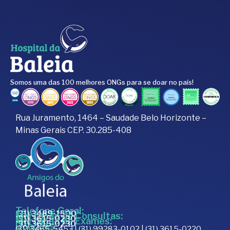
Somos uma das 100 melhores ONGs para se doar no país!
Rua Juramento, 1464 – Saudade Belo Horizonte –
Minas Gerais CEP. 30.285-408
Telefone Geral:
(31) 3489-1500
Marcação de Consultas:
(31) 3615-0230
Marcação de Exames:
(31) 3615-0230
Doações:
(31) 3465-5453 | (31) 99283-0102 | (31) 3615-0220