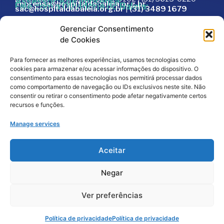
Assessoria de Imprensa:
imprensa@hospitaldabaleia.org.br
Fale com a Ouvidoria do Baleia:
sac@hospitaldabaleia.org.br
|
(31) 3489 1679
Sac
Gerenciar Consentimento
Trabalhe Conosco
de Cookies
Portal do Fornecedor
Para fornecer as melhores experiências, usamos tecnologias como
Editais
cookies para armazenar e/ou acessar informações do dispositivo. O
Política de Privacidade
consentimento para essas tecnologias nos permitirá processar dados
como comportamento de navegação ou IDs exclusivos neste site. Não
Código de Integridade
consentir ou retirar o consentimento pode afetar negativamente certos
recursos e funções.
Manage services
Aceitar
Negar
2026
© Todos os direitos reservados – Hospital da
Baleia por
Melt Comunicação
Ver preferências
Política de Privacidade
Fale Conosco
Doe Agora
Política de privacidade
Política de privacidade