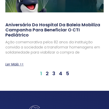
Aniversário Do Hospital Da Baleia Mobiliza
Campanha Para Beneficiar O CTI
Pediátrico
Ação comemorativa pelos 82 anos da instituição
convida a sociedade a transformar homenagens em
solidariedade para viabilizar a compra de
Ler Mais >>
1
2
3
4
5