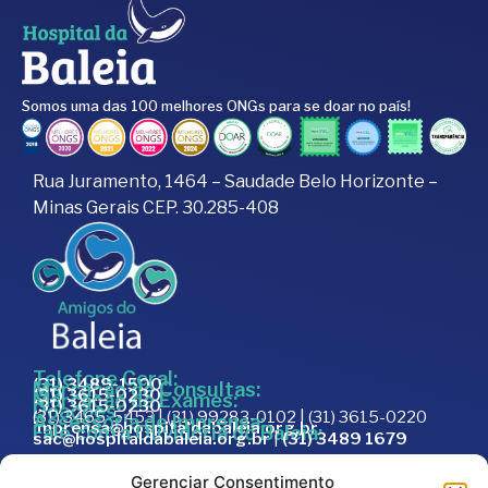
Somos uma das 100 melhores ONGs para se doar no país!
Rua Juramento, 1464 – Saudade Belo Horizonte –
Minas Gerais CEP. 30.285-408
Telefone Geral:
(31) 3489-1500
Marcação de Consultas:
(31) 3615-0230
Marcação de Exames:
(31) 3615-0230
Doações:
(31) 3465-5453 | (31) 99283-0102 | (31) 3615-0220
Assessoria de Imprensa:
imprensa@hospitaldabaleia.org.br
Fale com a Ouvidoria do Baleia:
sac@hospitaldabaleia.org.br
|
(31) 3489 1679
Sac
Gerenciar Consentimento