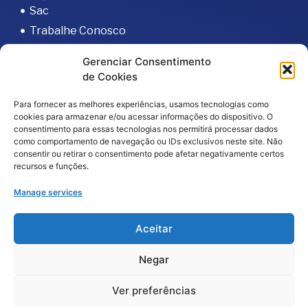
Sac
Trabalhe Conosco
Portal do Fornecedor
Gerenciar Consentimento
Editais
de Cookies
Política de Privacidade
Para fornecer as melhores experiências, usamos tecnologias como
Código de Integridade
cookies para armazenar e/ou acessar informações do dispositivo. O
consentimento para essas tecnologias nos permitirá processar dados
como comportamento de navegação ou IDs exclusivos neste site. Não
consentir ou retirar o consentimento pode afetar negativamente certos
recursos e funções.
Manage services
2026
© Todos os direitos reservados – Hospital da
Aceitar
Baleia por
Melt Comunicação
Negar
Política de Privacidade
Fale Conosco
Ver preferências