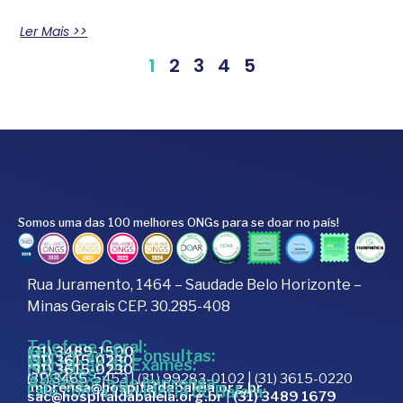
Ler Mais >>
1
2
3
4
5
Somos uma das 100 melhores ONGs para se doar no país!
Rua Juramento, 1464 – Saudade Belo Horizonte –
Minas Gerais CEP. 30.285-408
Telefone Geral:
(31) 3489-1500
Marcação de Consultas:
(31) 3615-0230
Marcação de Exames:
(31) 3615-0230
Doações:
(31) 3465-5453 | (31) 99283-0102 | (31) 3615-0220
Assessoria de Imprensa:
imprensa@hospitaldabaleia.org.br
Fale com a Ouvidoria do Baleia:
sac@hospitaldabaleia.org.br
|
(31) 3489 1679