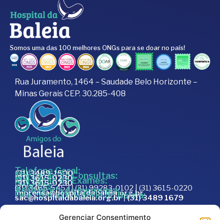
Somos uma das 100 melhores ONGs para se doar no país!
Rua Juramento, 1464 – Saudade Belo Horizonte –
Minas Gerais CEP. 30.285-408
Telefone Geral:
(31) 3489-1500
Marcação de Consultas:
(31) 3615-0230
Marcação de Exames:
(31) 3615-0230
Doações:
(31) 3465-5453 | (31) 99283-0102 | (31) 3615-0220
Assessoria de Imprensa:
imprensa@hospitaldabaleia.org.br
Fale com a Ouvidoria do Baleia:
sac@hospitaldabaleia.org.br
|
(31) 3489 1679
Sac
Gerenciar Consentimento