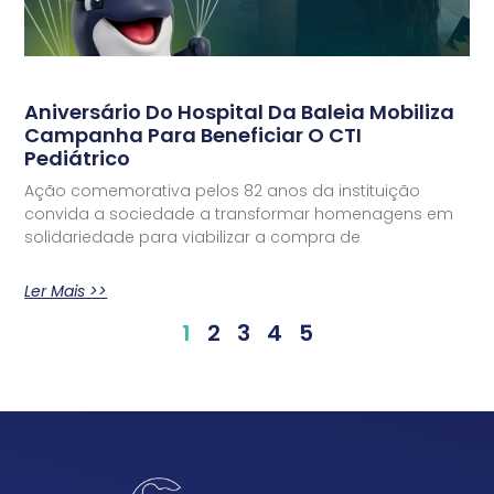
Aniversário Do Hospital Da Baleia Mobiliza
Campanha Para Beneficiar O CTI
Pediátrico
Ação comemorativa pelos 82 anos da instituição
convida a sociedade a transformar homenagens em
solidariedade para viabilizar a compra de
Ler Mais >>
1
2
3
4
5