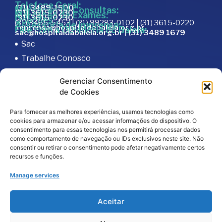
Telefone Geral:
(31) 3489-1500
Marcação de Consultas:
(31) 3615-0230
Marcação de Exames:
(31) 3615-0230
Doações:
(31) 3465-5453 | (31) 99283-0102 | (31) 3615-0220
Assessoria de Imprensa:
imprensa@hospitaldabaleia.org.br
Fale com a Ouvidoria do Baleia:
sac@hospitaldabaleia.org.br
|
(31) 3489 1679
Sac
Trabalhe Conosco
Portal do Fornecedor
Gerenciar Consentimento
Editais
de Cookies
Política de Privacidade
Para fornecer as melhores experiências, usamos tecnologias como
Código de Integridade
cookies para armazenar e/ou acessar informações do dispositivo. O
consentimento para essas tecnologias nos permitirá processar dados
como comportamento de navegação ou IDs exclusivos neste site. Não
consentir ou retirar o consentimento pode afetar negativamente certos
recursos e funções.
Manage services
2026
© Todos os direitos reservados – Hospital da
Aceitar
Baleia por
Melt Comunicação