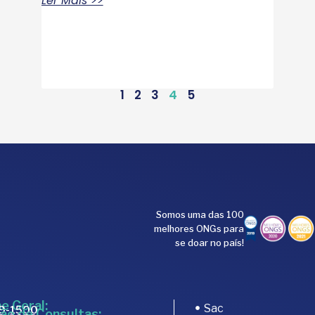
Ler Mais >>
1
2
3
4
5
Somos uma das 100
melhores ONGs para
se doar no país!
e Geral:
Sac
89-1500
ão de Consultas: