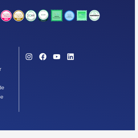
r
de
de