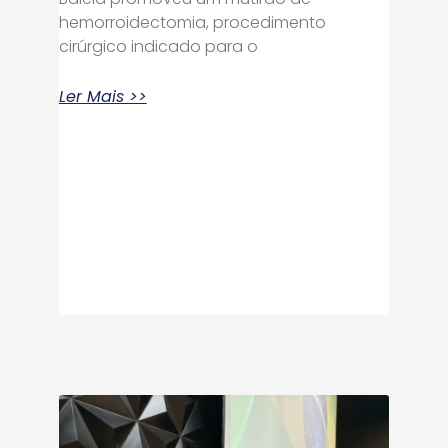
hemorroidectomia, procedimento
cirúrgico indicado para o
Ler Mais >>