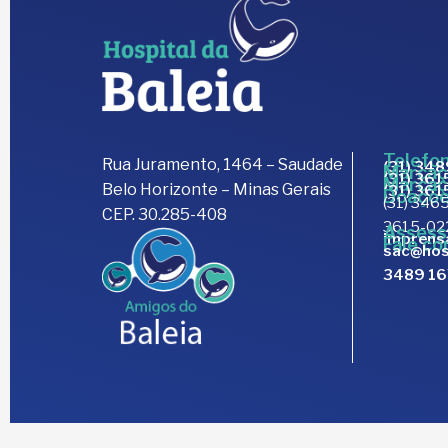
Telefon
Rua Juramento, 1464 – Saudade
(31) 34
Marcaç
(31) 36
Marcaç
Belo Horizonte – Minas Gerais
(31) 36
Doaçõe
(31) 3465
CEP. 30.285-408
3615-02
Assess
imprens
Fale co
sac@hos
3489 1