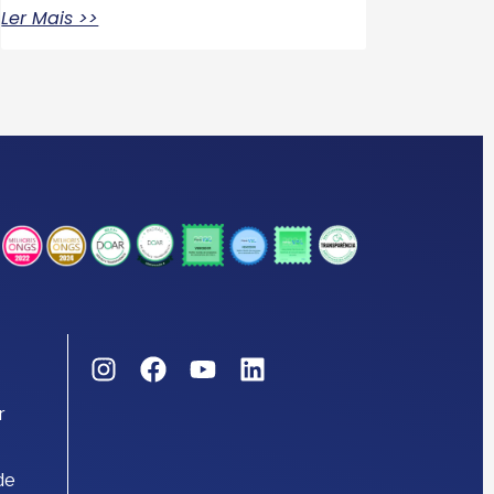
Ler Mais >>
r
de