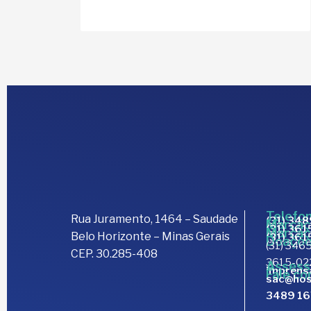
Telefon
Rua Juramento, 1464 – Saudade
(31) 34
Marcaç
(31) 36
Marcaç
Belo Horizonte – Minas Gerais
(31) 36
Doaçõe
(31) 3465
CEP. 30.285-408
3615-02
Assess
imprens
Fale co
sac@hos
3489 1