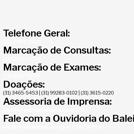
Telefone Geral:
(31) 3489-1500
Marcação de Consultas:
(31) 3615-0230
Marcação de Exames:
(31) 3615-0230
Doações:
(31) 3465-5453 | (31) 99283-0102 | (31) 3615-0220
Assessoria de Imprensa:
imprensa@hospitaldabaleia.org.br
Fale com a Ouvidoria do Balei
sac@hospitaldabaleia.org.br
|
(31) 3489 1679