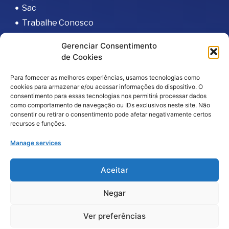
Sac
Trabalhe Conosco
Portal do Fornecedor
Gerenciar Consentimento
Editais
de Cookies
Política de Privacidade
Para fornecer as melhores experiências, usamos tecnologias como
Código de Integridade
cookies para armazenar e/ou acessar informações do dispositivo. O
consentimento para essas tecnologias nos permitirá processar dados
como comportamento de navegação ou IDs exclusivos neste site. Não
consentir ou retirar o consentimento pode afetar negativamente certos
recursos e funções.
Manage services
2026
© Todos os direitos reservados – Hospital da
Aceitar
Baleia por
Melt Comunicação
Negar
Política de Privacidade
Fale Conosco
Ver preferências