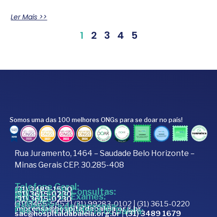
Ler Mais >>
1
2
3
4
5
Somos uma das 100 melhores ONGs para se doar no país!
Rua Juramento, 1464 – Saudade Belo Horizonte –
Minas Gerais CEP. 30.285-408
Telefone Geral:
(31) 3489-1500
Marcação de Consultas:
(31) 3615-0230
Marcação de Exames:
(31) 3615-0230
Doações:
(31) 3465-5453 | (31) 99283-0102 | (31) 3615-0220
Assessoria de Imprensa:
imprensa@hospitaldabaleia.org.br
Fale com a Ouvidoria do Baleia:
sac@hospitaldabaleia.org.br
|
(31) 3489 1679