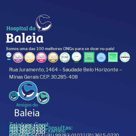
Somos uma das 100 melhores ONGs para se doar no país!
Rua Juramento, 1464 – Saudade Belo Horizonte –
Minas Gerais CEP. 30.285-408
Telefone Geral:
(31) 3489-1500
Marcação de Consultas:
(31) 3615-0230
Marcação de Exames:
(31) 3615-0230
Doações:
(31) 3465-5453 | (31) 99283-0102 | (31) 3615-0220