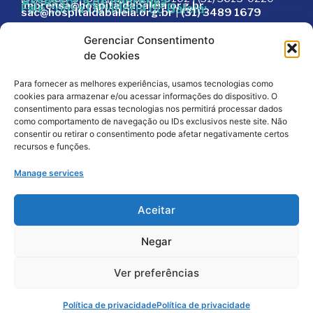
Assessoria de Imprensa:
imprensa@hospitaldabaleia.org.br
Fale com a Ouvidoria do Baleia:
sac@hospitaldabaleia.org.br
|
(31) 3489 1679
Sac
Gerenciar Consentimento
Trabalhe Conosco
de Cookies
Portal do Fornecedor
Para fornecer as melhores experiências, usamos tecnologias como
Editais
cookies para armazenar e/ou acessar informações do dispositivo. O
Política de Privacidade
consentimento para essas tecnologias nos permitirá processar dados
como comportamento de navegação ou IDs exclusivos neste site. Não
Código de Integridade
consentir ou retirar o consentimento pode afetar negativamente certos
recursos e funções.
Manage services
Aceitar
Negar
2026
© Todos os direitos reservados – Hospital da
Baleia por
Melt Comunicação
Ver preferências
Política de Privacidade
Fale Conosco
Doe Agora
Política de privacidade
Política de privacidade