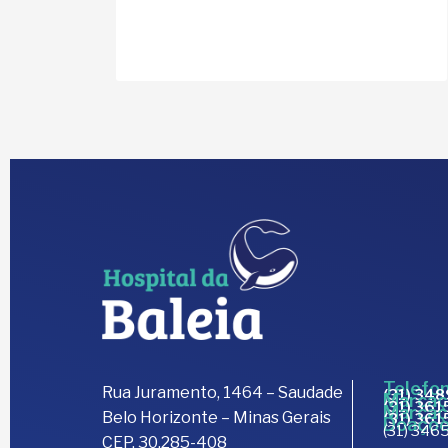
Telefon
Rua Juramento, 1464 – Saudade
(31) 34
Marcaç
(31) 36
Marcaç
Belo Horizonte – Minas Gerais
(31) 36
Doaçõe
(31) 3465
CEP. 30.285-408