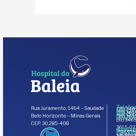
Telefon
Rua Juramento, 1464 – Saudade
(31) 34
Marcaç
(31) 36
Marcaç
Belo Horizonte – Minas Gerais
(31) 36
Doaçõe
(31) 3465
CEP. 30.285-408
3615-02
Assess
imprens
Fale co
sac@hos