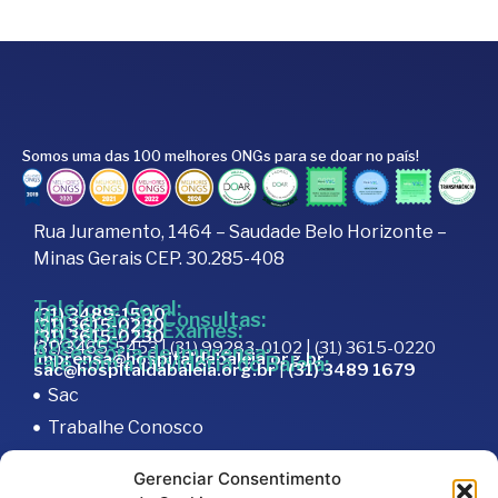
Somos uma das 100 melhores ONGs para se doar no país!
Rua Juramento, 1464 – Saudade Belo Horizonte –
Minas Gerais CEP. 30.285-408
Telefone Geral:
(31) 3489-1500
Marcação de Consultas:
(31) 3615-0230
Marcação de Exames:
(31) 3615-0230
Doações:
(31) 3465-5453 | (31) 99283-0102 | (31) 3615-0220
Assessoria de Imprensa:
imprensa@hospitaldabaleia.org.br
Fale com a Ouvidoria do Baleia:
sac@hospitaldabaleia.org.br
|
(31) 3489 1679
Sac
Trabalhe Conosco
Portal do Fornecedor
Gerenciar Consentimento
Editais