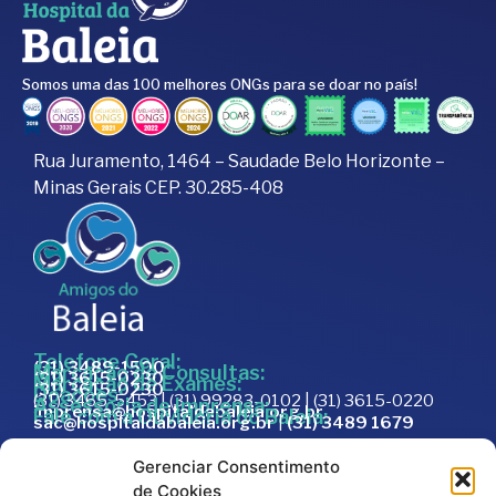
Somos uma das 100 melhores ONGs para se doar no país!
Rua Juramento, 1464 – Saudade Belo Horizonte –
Minas Gerais CEP. 30.285-408
Telefone Geral:
(31) 3489-1500
Marcação de Consultas:
(31) 3615-0230
Marcação de Exames:
(31) 3615-0230
Doações:
(31) 3465-5453 | (31) 99283-0102 | (31) 3615-0220
Assessoria de Imprensa:
imprensa@hospitaldabaleia.org.br
Fale com a Ouvidoria do Baleia:
sac@hospitaldabaleia.org.br
|
(31) 3489 1679
Sac
Gerenciar Consentimento
Trabalhe Conosco
de Cookies