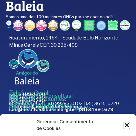
Somos uma das 100 melhores ONGs para se doar no país!
Rua Juramento, 1464 – Saudade Belo Horizonte –
Minas Gerais CEP. 30.285-408
Telefone Geral:
(31) 3489-1500
Marcação de Consultas:
(31) 3615-0230
Marcação de Exames:
(31) 3615-0230
Doações:
(31) 3465-5453 | (31) 99283-0102 | (31) 3615-0220
Assessoria de Imprensa:
imprensa@hospitaldabaleia.org.br
Fale com a Ouvidoria do Baleia:
sac@hospitaldabaleia.org.br
|
(31) 3489 1679
Sac
Gerenciar Consentimento
Trabalhe Conosco
de Cookies
Portal do Fornecedor