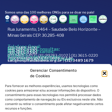
Somos uma das 100 melhores ONGs para se doar no país!
Rua Juramento, 1464 – Saudade Belo Horizonte –
Minas Gerais CEP. 30.285-408
Telefone Geral:
(31) 3489-1500
Marcação de Consultas:
(31) 3615-0230
Marcação de Exames:
(31) 3615-0230
Doações:
(31) 3465-5453 | (31) 99283-0102 | (31) 3615-0220
Assessoria de Imprensa:
imprensa@hospitaldabaleia.org.br
Fale com a Ouvidoria do Baleia:
sac@hospitaldabaleia.org.br
|
(31) 3489 1679
Sac
Gerenciar Consentimento
Trabalhe Conosco
de Cookies
Portal do Fornecedor
Para fornecer as melhores experiências, usamos tecnologias como
Editais
cookies para armazenar e/ou acessar informações do dispositivo. O
Política de Privacidade
consentimento para essas tecnologias nos permitirá processar dados
como comportamento de navegação ou IDs exclusivos neste site. Não
Código de Integridade
consentir ou retirar o consentimento pode afetar negativamente certos
recursos e funções.