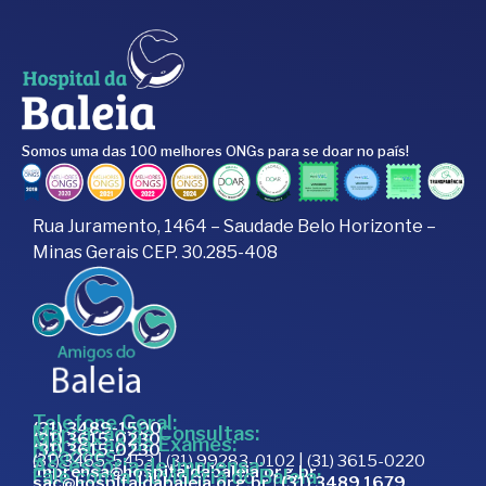
Somos uma das 100 melhores ONGs para se doar no país!
Rua Juramento, 1464 – Saudade Belo Horizonte –
Minas Gerais CEP. 30.285-408
Telefone Geral:
(31) 3489-1500
Marcação de Consultas:
(31) 3615-0230
Marcação de Exames:
(31) 3615-0230
Doações:
(31) 3465-5453 | (31) 99283-0102 | (31) 3615-0220
Assessoria de Imprensa:
imprensa@hospitaldabaleia.org.br
Fale com a Ouvidoria do Baleia:
sac@hospitaldabaleia.org.br
|
(31) 3489 1679