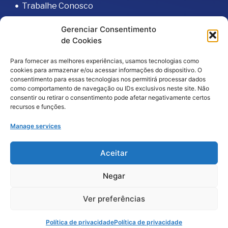
Trabalhe Conosco
Portal do Fornecedor
Gerenciar Consentimento
Editais
de Cookies
Política de Privacidade
Para fornecer as melhores experiências, usamos tecnologias como
Código de Integridade
cookies para armazenar e/ou acessar informações do dispositivo. O
consentimento para essas tecnologias nos permitirá processar dados
como comportamento de navegação ou IDs exclusivos neste site. Não
consentir ou retirar o consentimento pode afetar negativamente certos
recursos e funções.
Manage services
2026
© Todos os direitos reservados – Hospital da
Aceitar
Baleia por
Melt Comunicação
Negar
Política de Privacidade
Fale Conosco
Ver preferências
Doe Agora
Política de privacidade
Política de privacidade