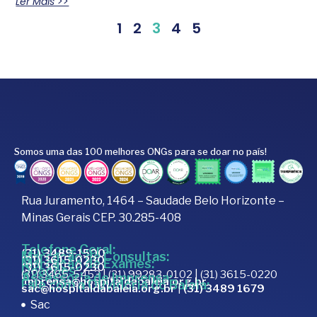
Ler Mais >>
1
2
3
4
5
Somos uma das 100 melhores ONGs para se doar no país!
Rua Juramento, 1464 – Saudade Belo Horizonte –
Minas Gerais CEP. 30.285-408
Telefone Geral:
(31) 3489-1500
Marcação de Consultas:
(31) 3615-0230
Marcação de Exames:
(31) 3615-0230
Doações:
(31) 3465-5453 | (31) 99283-0102 | (31) 3615-0220
Assessoria de Imprensa:
imprensa@hospitaldabaleia.org.br
Fale com a Ouvidoria do Baleia:
sac@hospitaldabaleia.org.br
|
(31) 3489 1679
Sac