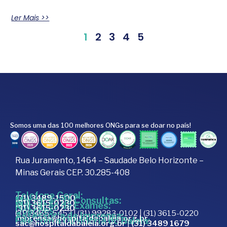
Ler Mais >>
1
2
3
4
5
Somos uma das 100 melhores ONGs para se doar no país!
Rua Juramento, 1464 – Saudade Belo Horizonte –
Minas Gerais CEP. 30.285-408
Telefone Geral:
(31) 3489-1500
Marcação de Consultas:
(31) 3615-0230
Marcação de Exames:
(31) 3615-0230
Doações:
(31) 3465-5453 | (31) 99283-0102 | (31) 3615-0220
Assessoria de Imprensa:
imprensa@hospitaldabaleia.org.br
Fale com a Ouvidoria do Baleia:
sac@hospitaldabaleia.org.br
|
(31) 3489 1679