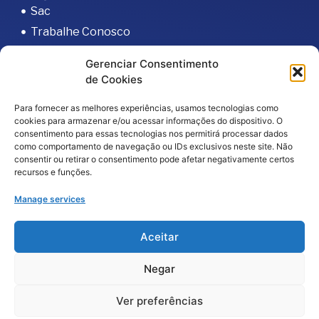
Sac
Trabalhe Conosco
Portal do Fornecedor
Gerenciar Consentimento
Editais
de Cookies
Política de Privacidade
Para fornecer as melhores experiências, usamos tecnologias como
Código de Integridade
cookies para armazenar e/ou acessar informações do dispositivo. O
consentimento para essas tecnologias nos permitirá processar dados
como comportamento de navegação ou IDs exclusivos neste site. Não
consentir ou retirar o consentimento pode afetar negativamente certos
recursos e funções.
Manage services
2026
© Todos os direitos reservados – Hospital da
Aceitar
Baleia por
Melt Comunicação
Negar
Política de Privacidade
Fale Conosco
Ver preferências