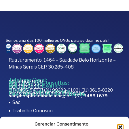
Somos uma das 100 melhores ONGs para se doar no país!
Rua Juramento, 1464 – Saudade Belo Horizonte –
Minas Gerais CEP. 30.285-408
Telefone Geral:
(31) 3489-1500
Marcação de Consultas:
(31) 3615-0230
Marcação de Exames:
(31) 3615-0230
Doações:
(31) 3465-5453 | (31) 99283-0102 | (31) 3615-0220
Assessoria de Imprensa:
imprensa@hospitaldabaleia.org.br
Fale com a Ouvidoria do Baleia:
sac@hospitaldabaleia.org.br
|
(31) 3489 1679
Sac
Trabalhe Conosco
Portal do Fornecedor
Gerenciar Consentimento
Editais