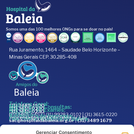
Somos uma das 100 melhores ONGs para se doar no país!
Rua Juramento, 1464 – Saudade Belo Horizonte –
Minas Gerais CEP. 30.285-408
Telefone Geral:
(31) 3489-1500
Marcação de Consultas:
(31) 3615-0230
Marcação de Exames:
(31) 3615-0230
Doações:
(31) 3465-5453 | (31) 99283-0102 | (31) 3615-0220
Assessoria de Imprensa:
imprensa@hospitaldabaleia.org.br
Fale com a Ouvidoria do Baleia:
sac@hospitaldabaleia.org.br
|
(31) 3489 1679
Sac
Gerenciar Consentimento