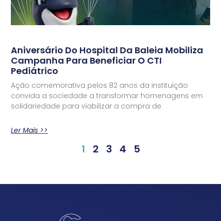
Aniversário Do Hospital Da Baleia Mobiliza
Campanha Para Beneficiar O CTI
Pediátrico
Ação comemorativa pelos 82 anos da instituição
convida a sociedade a transformar homenagens em
solidariedade para viabilizar a compra de
Ler Mais >>
1
2
3
4
5