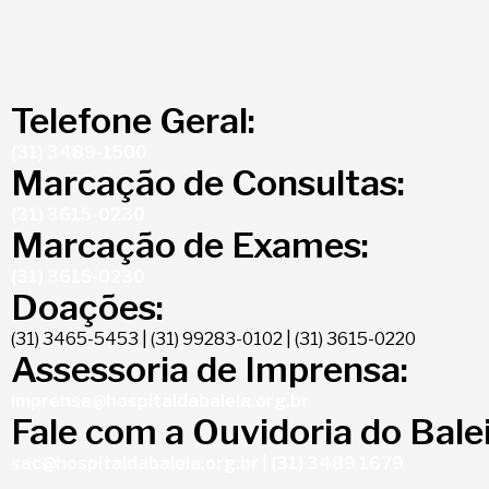
Telefone Geral:
(31) 3489-1500
Marcação de Consultas:
(31) 3615-0230
Marcação de Exames:
(31) 3615-0230
Doações:
(31) 3465-5453 | (31) 99283-0102 | (31) 3615-0220
Assessoria de Imprensa:
imprensa@hospitaldabaleia.org.br
Fale com a Ouvidoria do Balei
sac@hospitaldabaleia.org.br
|
(31) 3489 1679