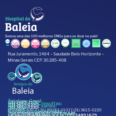
Somos uma das 100 melhores ONGs para se doar no país!
Rua Juramento, 1464 – Saudade Belo Horizonte –
Minas Gerais CEP. 30.285-408
Telefone Geral:
(31) 3489-1500
Marcação de Consultas:
(31) 3615-0230
Marcação de Exames:
(31) 3615-0230
Doações:
(31) 3465-5453 | (31) 99283-0102 | (31) 3615-0220
Assessoria de Imprensa:
imprensa@hospitaldabaleia.org.br
Fale com a Ouvidoria do Baleia:
sac@hospitaldabaleia.org.br
|
(31) 3489 1679